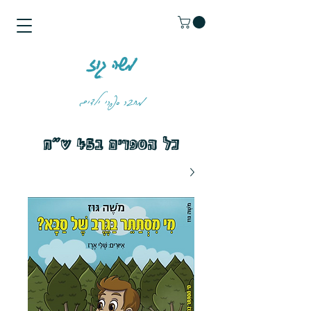
משה גוז
מחבר ספרי ילדים
כל הספרים ב45 ש״ח