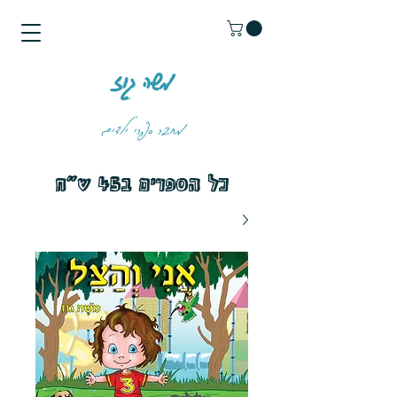
משה גוז
מחבר ספרי ילדים
כל הספרים ב45 ש״ח